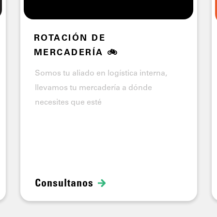
ROTACIÓN DE
MERCADERÍA 🚲
Somos tu aliado en logística interna,
llevamos tu mercadería a dónde
necesites que esté
Consultanos