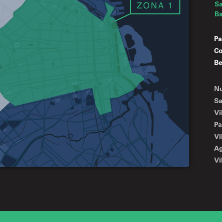
Sa
Ba
Pa
Co
Be
N
Sa
Vi
Pa
Vi
A
Vi