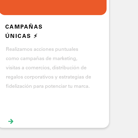
CAMPAÑAS
ÚNICAS ⚡
Realizamos acciones puntuales
como campañas de marketing,
visitas a comercios, distribución de
regalos corporativos y estrategias de
fidelización para potenciar tu marca.