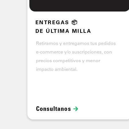
ENTREGAS 📦
DE ÚLTIMA MILLA
Retiramos y entregamos tus pedidos
e-commerce y/o suscripciones, con
precios competitivos y menor
impacto ambiental.
Consultanos