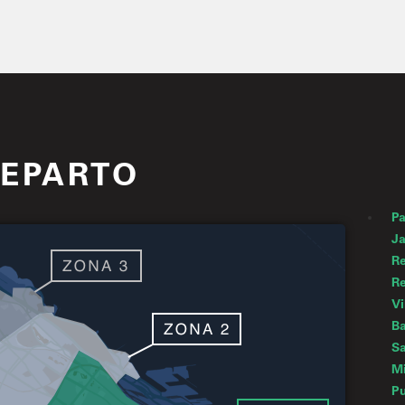
REPARTO
P
Ja
Re
Re
Vi
Ba
Sa
Mi
P