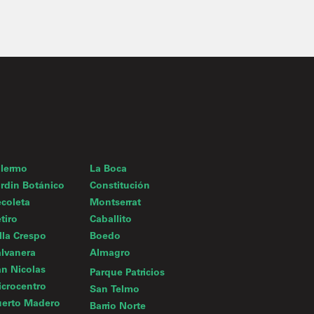
alermo
La Boca
rdin Botánico
Constitución
coleta
Montserrat
tiro
Caballito
lla Crespo
Boedo
lvanera
Almagro
n Nicolas
Parque Patricios
crocentro
San Telmo
uerto Madero
Barrio Norte