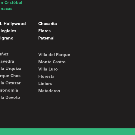
n Cristóbal
rracas
l. Hollywood
Chacarita
legiales
Flores
lgrano
Paternal
uñez
Villa del Parque
avedra
Monte Castro
lla Urquiza
Villa Luro
rque Chas
Floresta
lla Ortuzar
Liniers
gronomía
Mataderos
lla Devoto